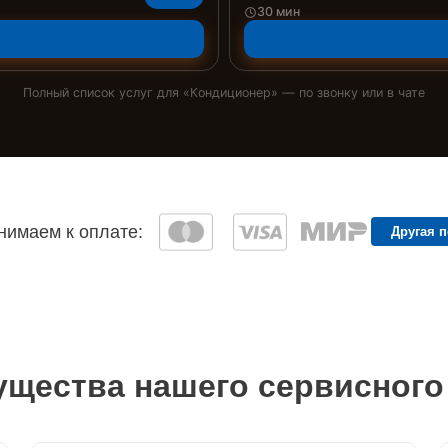
30 мин
Полный список услуг для «
Кондиционер
» — по звонку или в чате
имаем к оплате:
Другая 
щества нашего сервисного