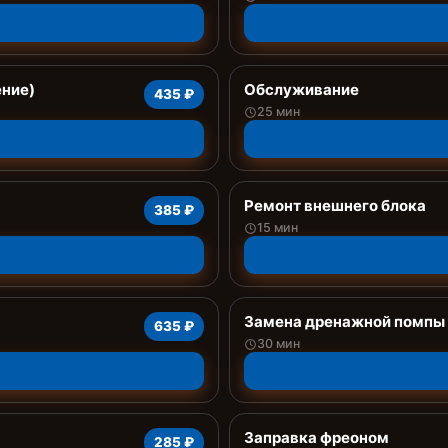
ение)
Обслуживание
435 ₽
25 мин
Ремонт внешнего блока
385 ₽
15 мин
Замена дренажной помпы
635 ₽
30 мин
Заправка фреоном
285 ₽