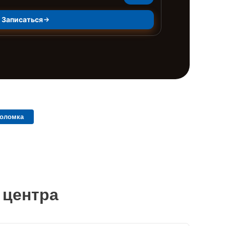
Записаться
поломка
 центра