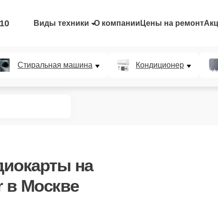
-10
Виды техники
О компании
Цены на ремонт
Ак
Стиральная машина
Кондиционер
диокарты
на
r в Москве