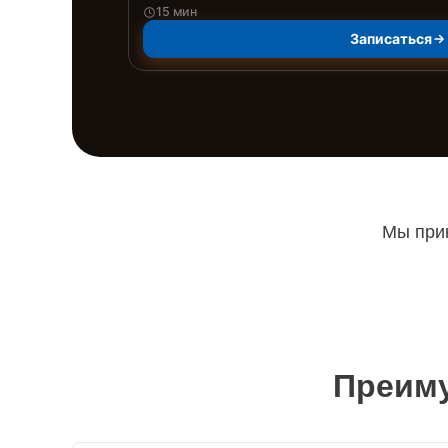
15 мин
Записаться
Мы прин
Преиму