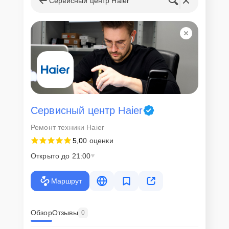
Сервисный центр Haier
Ответственность за
технику
Сервисный центр Servicecenter-Haier несет полную
ответственность за сохранность техники и безопасность личных
данных на ремонтируемых устройствах клиентов, в соответствии с
действующим законодательством Российской Федерации.
Как начать ремонт
Сервисный центр Haier
Для запуска процесса ремонта кондиционера Haier HSU-
Ремонт техники Haier
09HNF303 нужно просто оставить
Заявку на сайте
или позвонить
телефону горячей линии: +7 (495) 324-63-10. Наши специалисты
5,0
0 оценки
оперативно проконсультируют по всем необходимым вопросам,
запишут на диагностику, подскажут с вариантами курьерской
Открыто до 21:00
доставки или оформят выезд мастера в удобное время и место.
Маршрут
Обзор
Отзывы
0