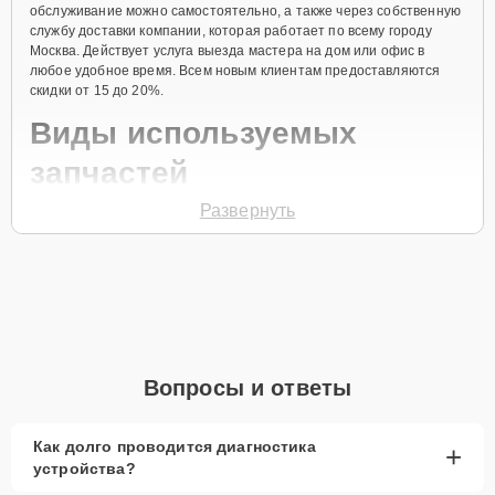
обслуживание можно самостоятельно, а также через собственную
службу доставки компании, которая работает по всему городу
Москва. Действует услуга выезда мастера на дом или офис в
любое удобное время. Всем новым клиентам предоставляются
скидки от 15 до 20%.
Виды используемых
запчастей
Развернуть
Для ремонта кондиционера модели HSU-09HNF303 предлагаются
как оригинальные комплектующие бренда Haier, так и
качественные аналоги фирменных деталей. Выбор варианта
запчастей или качества аналогичных комплектующих всегда
остается за клиентом.
Как определиться с выбором запчастей:
Если устройство свежей модели и есть планы на
Вопросы и ответы
активное использование устройства дольше
года, рекомендуется выбор оригинальных
запчастей.
Как долго проводится диагностика
+
устройства?
При наличии планов в скором времени заменить
устройство на более современное, лучше