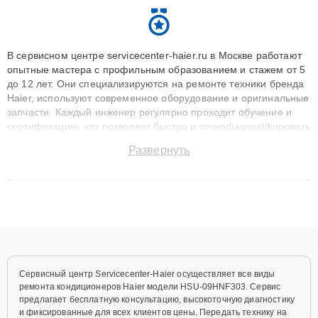
В сервисном центре servicecenter-haier.ru в Москве работают
опытные мастера с профильным образованием и стажем от 5
до 12 лет. Они специализируются на ремонте техники бренда
Haier, используют современное оборудование и оригинальные
запчасти. Каждый инженер регулярно проходит обучение и
сертификацию, что позволяет быстро и точноdiagnostikировать
поломки и восстанавливать технику с сохранением гарантии
Развернуть
до 3 лет. Наши мастера решают сложные случаи: от замены
матриц и материнских плат до ремонта после залития и
восстановления данных. Благодаря высокой квалификации и
ответственному подходу клиенты получают быстрый,
качественный ремонт и понятные объяснения по результатам
диагностики.
Сервисный центр Servicecenter-Haier осуществляет все виды
ремонта кондиционеров Haier модели HSU-09HNF303. Сервис
предлагает бесплатную консультацию, высокоточную диагностику
и фиксированные для всех клиентов цены. Передать технику на