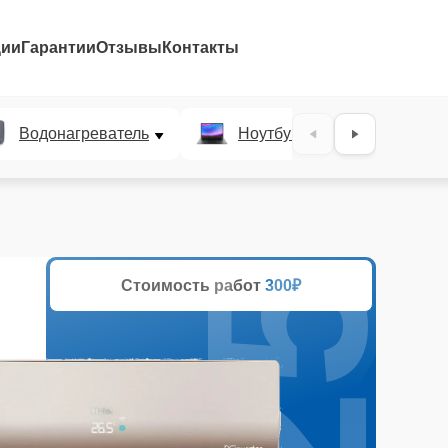
ции
Гарантии
Отзывы
Контакты
25%
Водонагреватель
Ноутбук
Духово
Стоимость работ
300₽