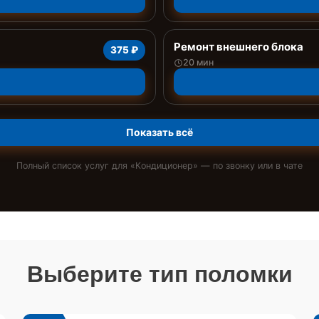
Ремонт внешнего блока
375 ₽
20 мин
Показать всё
Полный список услуг для «
Кондиционер
» — по звонку или в чате
Выберите тип поломки