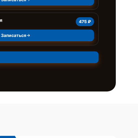
я
475 ₽
Записаться