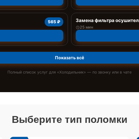
Замена фильтра осушител
565 ₽
25 мин
Показать всё
Полный список услуг для «
Холодильник
» — по звонку или в чате
Выберите тип поломки