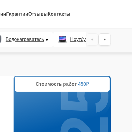
ции
Гарантии
Отзывы
Контакты
25%
Водонагреватель
Ноутбук
Духово
Стоимость работ
450₽