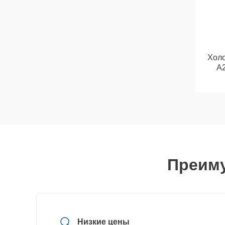
Холо
A
Преиму
Низкие цены