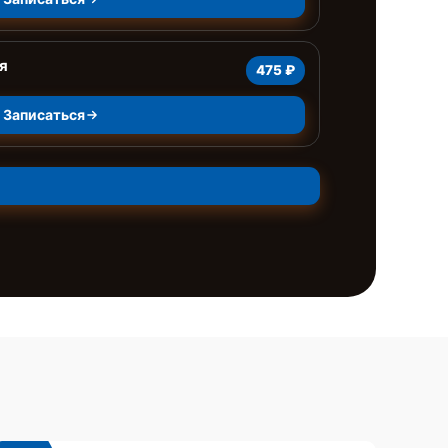
я
475 ₽
Записаться